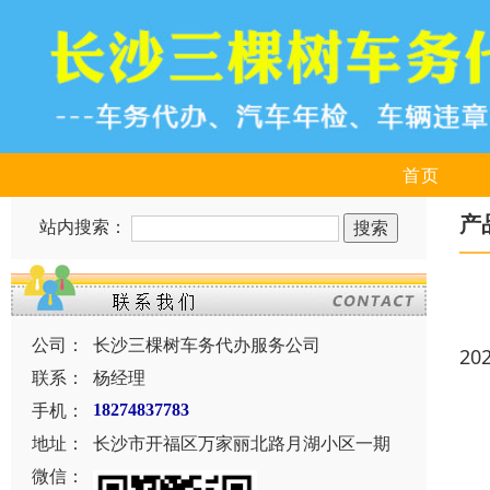
首页
产
站内搜索：
公司：
长沙三棵树车务代办服务公司
20
联系：
杨经理
手机：
18274837783
地址：
长沙市开福区万家丽北路月湖小区一期
微信：