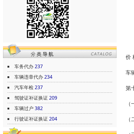
价
车务代办
237
车
车辆违章代办
234
汽车年检
237
第
驾驶证补证换证
209
（
车辆过户
382
（
行驶证补证换证
204