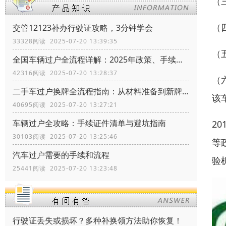
（
（
交管12123补办行驶证攻略，3分钟学会
33328阅读 2025-07-20 13:39:35
（
全国车辆过户全流程详解：2025年政策、手续、证件一网打尽
42316阅读 2025-07-20 13:28:37
（
二手车过户换牌全流程指南：从材料准备到新牌安装
该
40695阅读 2025-07-20 13:27:21
车辆过户全攻略：手续证件清单与避坑指南
2
30103阅读 2025-07-20 13:25:46
等
汽车过户需要的手续和流程
验
25441阅读 2025-07-20 13:23:48
行驶证丢失或损坏？多种补换领方法助你恢复！