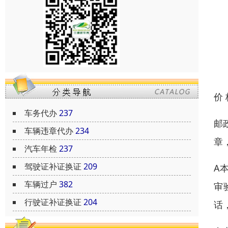
价
车务代办
237
邮
车辆违章代办
234
章
汽车年检
237
驾驶证补证换证
209
A
车辆过户
382
审
行驶证补证换证
204
话