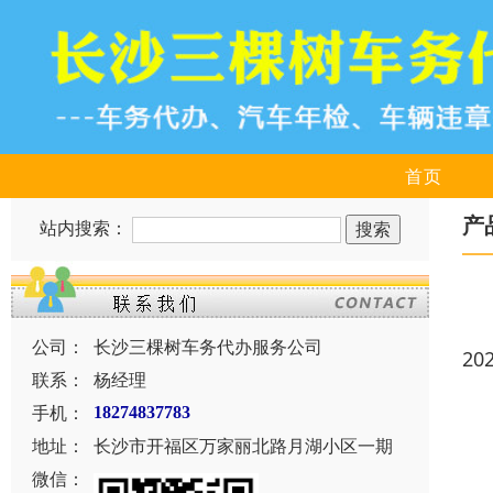
首页
产
站内搜索：
公司：
长沙三棵树车务代办服务公司
20
联系：
杨经理
手机：
18274837783
地址：
长沙市开福区万家丽北路月湖小区一期
微信：