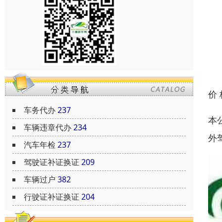
价
车务代办
237
本
车辆违章代办
234
外
汽车年检
237
驾驶证补证换证
209
车辆过户
382
行驶证补证换证
204