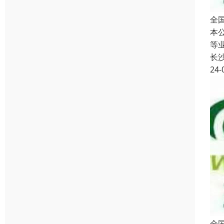
全
本
等
长
24-
全