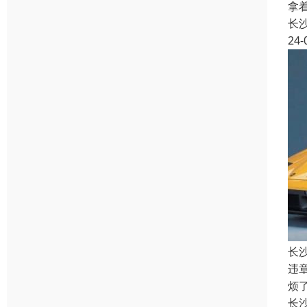
拿
长
24-
长
违
烦
长