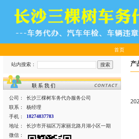
首页
产
站内搜索：
公司：
长沙三棵树车务代办服务公司
20
联系：
杨经理
手机：
18274837783
地址：
长沙市开福区万家丽北路月湖小区一期
微信：